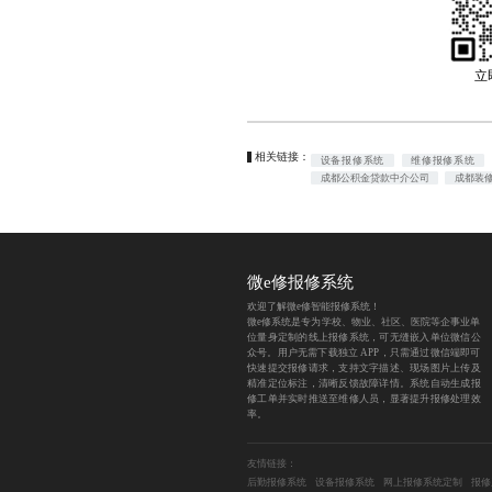
立
相关链接：
设备报修系统
维修报修系统
成都公积金贷款中介公司
成都装
微e修报修系统
欢迎了解微e修智能报修系统！
微e修系统是专为学校、物业、社区、医院等企事业单
位量身定制的
线上报修系统
，可无缝嵌入单位微信公
众号。用户无需下载独立 APP，只需通过微信端即可
快速提交报修请求，支持文字描述、现场图片上传及
精准定位标注，清晰反馈故障详情。系统自动生成报
修工单并实时推送至维修人员，显著提升报修处理效
率。
友情链接：
后勤报修系统
设备报修系统
网上报修系统定制
报修