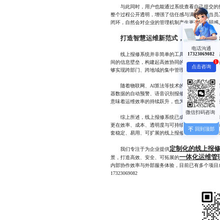
与此同时，用户也能通过系统查看自己提交的报
整个过程公开透明，增强了信任感与满意度。当员
闭环，自然会对企业的管理机制产生更强的认同感
打造智慧运维新范式，赋能可持续
电话沟通
线上报修系统并非简单的工具替代，而是企业迈
17323069082
间的信息壁垒，构建起高效协同的工作生态。尤其
1
点击咨询
够实现跨部门、跨地域的集中管理，打破信息孤岛
随着物联网、AI算法等技术的融合应用，未来
器数据的自动预警、语音识别报修、图像识别故障
意味着运维效率的持续跃升，也为企业降本增效、
综上所述，线上报修系统已成为现代企业不可或
更在效率、成本、透明度与可持续性等多个维度创
回到顶部
套稳定、易用、可扩展的线上报修系统，是迈向精
定制化的线上报
我们专注于为企业提供
一体化运维管
景，打造高效、安全、可拓展的
内部协作效率与外部服务体验，目前已有多个项目
17323069082